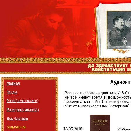
Аудиокн
главная
Труды
Распространяйте аудиокниги И.В.Ст
не все имеют время и возможность
Речи (звукозаписи)
прослушать онлайн. В таком формате
а не от многочисленных "историков".
Речи (кинохроника)
Док. фильмы
Аудиокниги
18.05.2018
Собрани